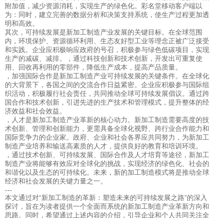
附加值，减少资源消耗，实现生产的绿色化。彩名堂移动客户端以
为：同时，建立完善的数据分析和决策支持系统，使生产过程更加透
明和高效。
其次，可持续发展是新加工制造产业发展的关键目标。在全球范围
内，环境保护、资源循环利用、生态友好型工业等理念正被广泛接受
和实践。企业应积极响应政府的号召，积极参与绿色低碳项目，实现
生产的减碳、减排。，通过科技创新和技术创新，开发出可重复使
用、回收再利用的零部件，降低生产成本，提高产品质量。
，加强国际合作是新加工制造产业可持续发展的关键条件。在全球化
的大背景下，各国之间的交流合作日益紧密。企业应积极参与国际组
织活动，积极履行社会责任，共同推动全球可持续发展倡议。通过跨
国合作和技术创新，引进先进的生产技术和管理模式，提升整体的经
济效益和社会效益。
，人才是新加工制造产业革新的核心动力。新加工制造需要高度的技
术创新、管理和创新能力，更需具备全球化视野、跨行业合作能力和
国际竞争力的企业家。政府、企业和社会各界应共同努力，为新加工
制造产业培养和输送高素质的人才，提供良好的教育和培训环境。
，通过技术创新、可持续发展、国际合作及人才培育等途径，新加工
制造产业将能够有效应对全球化的挑战，实现经济的绿色化、社会的
和谐化以及生态的可持续化。未来，新的加工制造模式将是推动全球
经济和社会发展的关键力量之一。
---
本文通过对“新加工制造的革新：塑造未来的可持续发展之路”的深入
探讨，旨在为读者提供一个全面而系统的新加工制造产业革新方向和
思路。同时，希望通过上述内容的介绍，引导企业和个人共同关注全