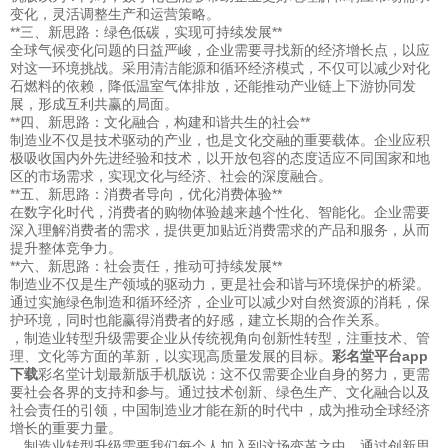
变化，灵活调整生产和运营策略。
**三、新思路：绿色低碳，实现可持续发展**
全球气候变化问题的日益严峻，企业需要寻找新的经济增长点，以应
对这一环境挑战。采用清洁能源和循环经济模式，不仅可以减少对化
石燃料的依赖，降低温室气体排放，还能推动产业链上下游协同发
展，形成互利共赢的局面。
**四、新思路：文化融合，构建和谐共生的社会**
制造业不仅是技术驱动的产业，也是文化交融的重要载体。企业应积
极吸收国内外先进经验和技术，以开放包容的态度适应不同国家和地
区的市场需求，实现文化与经济、社会的深度融合。
**五、新思路：消费者导向，优化消费体验**
在数字化时代，消费者的购物体验越来越个性化、智能化。企业需要
深入理解消费者的需求，提供更加贴近消费需求的产品和服务，从而
提升整体竞争力。
**六、新思路：社会责任，推动可持续发展**
制造业不仅是生产领域的驱动力，更是社会和谐与环境保护的桥梁。
通过实施绿色制造和循环经济，企业可以减少对自然资源的消耗，保
护环境，同时也能赢得消费者的好感，建立长期的合作关系。
，制造业转型升级需要企业从传统视角向创新性转型，注重技术、管
理、文化等方面的革新，以实现高质量发展的目标。
彩名堂平台app
下载
彩名堂计划最新版手机版说：这不仅需要企业自身的努力，更需
要社会各界的支持和参与。通过技术创新、绿色生产、文化融合以及
社会责任的引领，中国制造业才能在新的时代中，成为推动全球经济
增长的重要力量。
，制造业转型升级需要我们每个人加入到这场变革之中，通过创新思