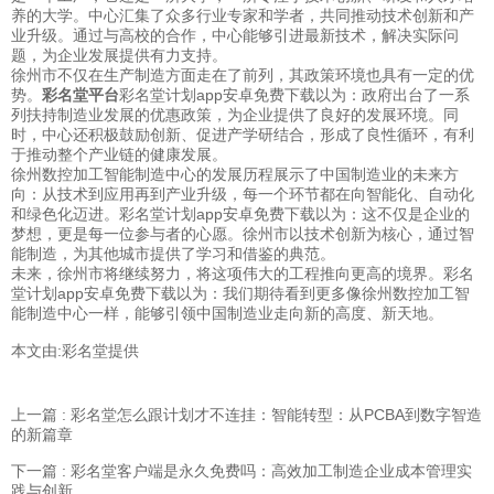
养的大学。中心汇集了众多行业专家和学者，共同推动技术创新和产
业升级。通过与高校的合作，中心能够引进最新技术，解决实际问
题，为企业发展提供有力支持。
徐州市不仅在生产制造方面走在了前列，其政策环境也具有一定的优
势。
彩名堂平台
彩名堂计划app安卓免费下载以为：政府出台了一系
列扶持制造业发展的优惠政策，为企业提供了良好的发展环境。同
时，中心还积极鼓励创新、促进产学研结合，形成了良性循环，有利
于推动整个产业链的健康发展。
徐州数控加工智能制造中心的发展历程展示了中国制造业的未来方
向：从技术到应用再到产业升级，每一个环节都在向智能化、自动化
和绿色化迈进。彩名堂计划app安卓免费下载以为：这不仅是企业的
梦想，更是每一位参与者的心愿。徐州市以技术创新为核心，通过智
能制造，为其他城市提供了学习和借鉴的典范。
未来，徐州市将继续努力，将这项伟大的工程推向更高的境界。彩名
堂计划app安卓免费下载以为：我们期待看到更多像徐州数控加工智
能制造中心一样，能够引领中国制造业走向新的高度、新天地。
本文由:
彩名堂
提供
上一篇 : 彩名堂怎么跟计划才不连挂：智能转型：从PCBA到数字智造
的新篇章
下一篇 : 彩名堂客户端是永久免费吗：高效加工制造企业成本管理实
践与创新