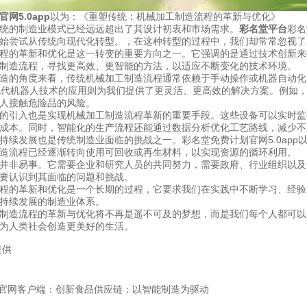
网5.0app
以为：《重塑传统：机械加工制造流程的革新与优化》
统的制造业模式已经远远超出了其设计初衷和市场需求。
彩名堂平台
彩名
始尝试从传统向现代化转型。，在这种转型的过程中，我们却常常忽视了
程的革新和优化是这一转变的重要方向之一。它强调的是通过技术创新来
制造流程，寻找更高效、更智能的方法，以适应不断变化的技术环境。
造的角度来看，传统机械加工制造流程通常依赖于手动操作或机器自动化
：而现代机器人技术的应用则为我们提供了更灵活、更高效的解决方案。例
人接触危险品的风险。
的引入也是实现机械加工制造流程革新的重要手段。这些设备可以实时监
成本。同时，智能化的生产流程还能通过数据分析优化工艺路线，减少不
持续发展也是传统制造业面临的挑战之一。彩名堂免费计划官网5.0ap
造流程已经逐渐转向使用可回收或再生材料，以实现资源的循环利用。
并非易事。它需要企业和研究人员的共同努力，需要政府、行业组织以及
要认识到其面临的问题和挑战。
程的革新和优化是一个长期的过程，它要求我们在实践中不断学习、经验
持续发展的制造业体系。
制造流程的革新与优化将不再是遥不可及的梦想，而是我们每个人都可以
为人类社会创造更美好的生活。
提供
名堂官网客户端：创新食品供应链：以智能制造为驱动