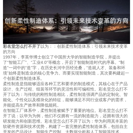
彩名堂怎么打不开了
以为：：创新柔性制造体系：引领未来技术变革
的方向
1997年，李英华博士创立了中国所大学的智能制造学院，并提出
了“智能工厂”、“工业4.0”等概念，开启了智能制造时代的序幕。“制
造”一词中的“造”字，在历史长河中历经沧桑，“造就人才、装备和环
境”始终是制造业的核心竞争力。而要实现智能制造，其次要构建起一
个创新柔性制造体系。
柔性制造是指能够适应各种工艺和要求的制造模式，其核心在于产品
设计、生产过程、组装等环节的灵活性和可编程性。彩名堂怎么打不
开了以为：与传统的刚性制造相比，柔性制造强调产品的定制化、智
能化、个性化以及模块化的特征，能够满足不同行业或客户的需求，
并能提高生产效率和降低能耗。
在智能工厂体系中，柔性制造被赋予了重要的地位。彩名堂怎么打不
开了说：以华为为例，他们不仅拥有一流的制造能力，还拥有强大的
研发能力和创新思维。彩名堂怎么打不开了以为：华为利用其丰富的
软硬件资源和技术优势，构建了一套完整的柔性制造体系，包括自主
开发的产品设计、智能生产控制、大数据分析和人工智能等技术。