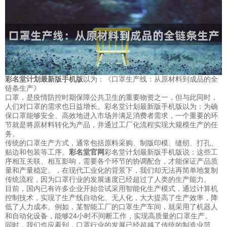
彩名堂计划最新版手机版
以为：《口罩生产线：从原材料到成品的全
链条生产》
口罩，是疫情防控时期保障公共卫生的重要物资之一，但与此同时，
人们对口罩的需求也日益增长。彩名堂计划最新版手机版以为：为确
保口罩能够安全、高效地进入市场并满足消费者需求，一个重要的环
节就是将原材料转化为产品，并通过工厂化流程实现大规模生产的任
务。
传统的口罩生产方式，通常包括原料采购、制版印模、缝纫、打孔、
贴边和包装等工序。
彩名堂官网
彩名堂计划最新版手机版说：这些工
序相互关联、相互影响，需要各个环节的协调配合，才能保证产品质
量和产量稳定。，在现代工业化的背景下，我们却无法再简单地复制
传统流程，因为口罩行业的发展速度已经超过了人类的生产能力。
目前，国内已有许多企业开始尝试采用智能化生产模式，通过计算机
控制技术，实现了生产线自动化、无人化，大大提高了生产效率，降
低了人力成本。例如，某智能工厂的口罩生产车间，就采用了机器人
和自动化设备，能够24小时不间断工作，实现高质量的口罩生产。
同时，我们也应看到，口罩行业的发展已经超越了传统的制造业范