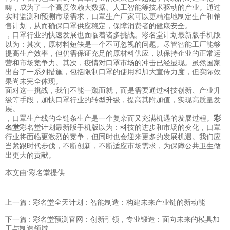
畴，成为了一个高度依赖大数据、人工智能等技术驱动的产业。通过
实时监测和预测市场需求，口罩生产厂家可以更精准地制定生产和销
售计划，从而确保口罩供应稳定，保障消费者的健康安全。
，口罩行业的快速发展也面临着诸多挑战。彩名堂计划最新版手机版
以为：其次，原材料短缺是一个不可忽视的问题。尽管智能工厂能够
提高生产效率，但仍需保证充足的原材料供应，以保持企业的正常运
营和市场竞争力。其次，疫情对口罩市场的冲击已经显现。虽然国家
出台了一系列措施，包括限制口罩的使用和加大宣传力度，但实际效
果尚未完全体现。
面对这一挑战，我们不能一蹴而就，而是需要通过科技创新、产业升
级等手段，加快口罩行业的转型升级，提高其附加值，实现高质量发
展。
，口罩生产线的全链条生产是一个复杂而又充满机遇的发展过程。
彩
名堂
彩名堂计划最新版手机版以为：科技的进步和市场的变化，口罩
行业将面临更激烈的竞争，但同时也会迎来更多的发展机遇。我们应
当紧跟时代步伐，不断创新，不断适应市场需求，为保障公共卫生做
出更大的贡献。
本文由:
彩名堂
提供
上一篇 : 彩名堂全天计划：智能制造：构建未来产业链的新动能
下一篇 : 彩名堂预测官网：创新引领，专业锻造：面向未来的模具加
工与制造领域