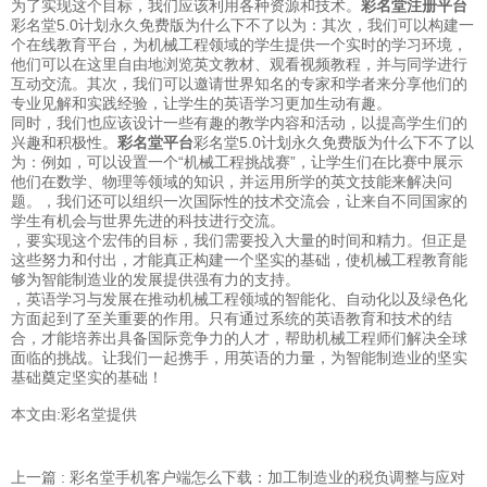
为了实现这个目标，我们应该利用各种资源和技术。
彩名堂注册平台
彩名堂5.0计划永久免费版为什么下不了以为：其次，我们可以构建一
个在线教育平台，为机械工程领域的学生提供一个实时的学习环境，
他们可以在这里自由地浏览英文教材、观看视频教程，并与同学进行
互动交流。其次，我们可以邀请世界知名的专家和学者来分享他们的
专业见解和实践经验，让学生的英语学习更加生动有趣。
同时，我们也应该设计一些有趣的教学内容和活动，以提高学生们的
兴趣和积极性。
彩名堂平台
彩名堂5.0计划永久免费版为什么下不了以
为：例如，可以设置一个“机械工程挑战赛”，让学生们在比赛中展示
他们在数学、物理等领域的知识，并运用所学的英文技能来解决问
题。，我们还可以组织一次国际性的技术交流会，让来自不同国家的
学生有机会与世界先进的科技进行交流。
，要实现这个宏伟的目标，我们需要投入大量的时间和精力。但正是
这些努力和付出，才能真正构建一个坚实的基础，使机械工程教育能
够为智能制造业的发展提供强有力的支持。
，英语学习与发展在推动机械工程领域的智能化、自动化以及绿色化
方面起到了至关重要的作用。只有通过系统的英语教育和技术的结
合，才能培养出具备国际竞争力的人才，帮助机械工程师们解决全球
面临的挑战。让我们一起携手，用英语的力量，为智能制造业的坚实
基础奠定坚实的基础！
本文由:
彩名堂
提供
上一篇 : 彩名堂手机客户端怎么下载：加工制造业的税负调整与应对