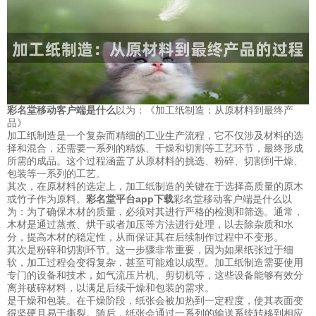
彩名堂移动客户端是什么
以为：《加工纸制造：从原材料到最终产
品》
加工纸制造是一个复杂而精细的工业生产流程，它不仅涉及材料的选
择和混合，还需要一系列的精炼、干燥和切割等工艺环节，最终形成
所需的成品。这个过程涵盖了从原材料的挑选、粉碎、切割到干燥、
包装等一系列的工艺。
其次，在原材料的选定上，加工纸制造的关键在于选择高质量的原木
或竹子作为原料。
彩名堂平台app下载
彩名堂移动客户端是什么以
为：为了确保木材的质量，必须对其进行严格的检测和筛选。通常，
木材是通过蒸煮、烘干或者加压等方法进行处理，以去除杂质和水
分，提高木材的稳定性，从而保证其在后续制作过程中不变形。
其次是粉碎和切割环节。这一步骤非常重要，因为如果纸张过于细
软，加工过程会变得复杂，甚至可能难以成型。加工纸制造需要使用
专门的设备和技术，如气流压片机、剪切机等，这些设备能够有效分
离并破碎材料，以满足后续干燥和包装的需求。
是干燥和包装。在干燥阶段，纸张会被加热到一定程度，使其表面变
得坚硬且易于撕裂。随后，纸张会通过一系列的输送系统转移到相应